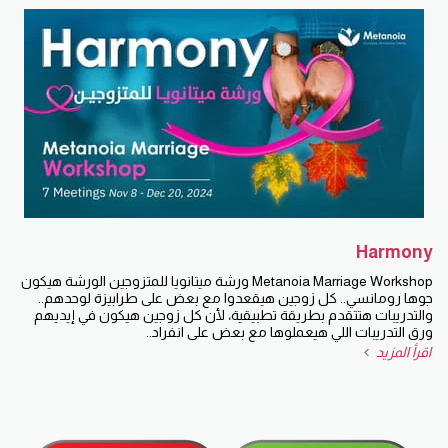
Harmony
Metanoia Marriage Workshop ورشة ميتانويا للمتزوجين الورشة هيكون
جوها رومانسي.. كل زوجين هيقعدوا مع بعض على طرابيزة لوحدهم..
والتدريبات هتتقدم بطريقة تطبيقية، لأن كل زوجين هيكون في إيديهم
ورق التدريبات اللي هيعملوها مع بعض على انفراد..
اقرأ المزيد