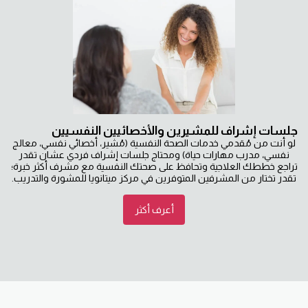
جلسات إشراف للمشيرين والأخصائيين النفسيين
لو أنت من مُقدمي خدمات الصحة النفسية (مُشير، أخصائي نفسي، معالج
نفسي، مدرب مهارات حياة) ومحتاج جلسات إشراف فردي عشان تقدر
تراجع خططك العلاجية وتحافظ على صحتك النفسية مع مشرف أكثر خبرة؛
تقدر تختار من المشرفين المتوفرين في مركز ميتانويا للمشورة والتدريب.
أعرف أكثر